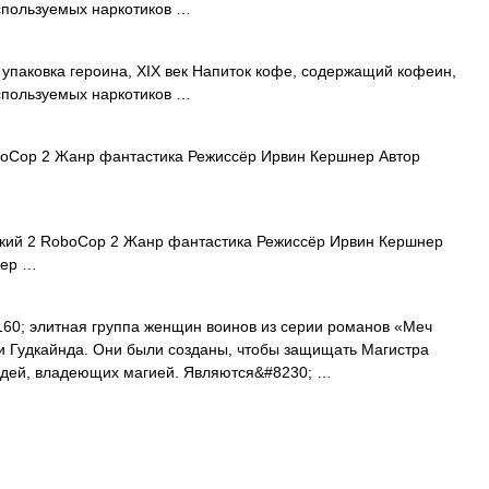
спользуемых наркотиков …
упаковка героина, XIX век Напиток кофе, содержащий кофеин,
спользуемых наркотиков …
oCop 2 Жанр фантастика Режиссёр Ирвин Кершнер Автор
кий 2 RoboCop 2 Жанр фантастика Режиссёр Ирвин Кершнер
лер …
160; элитная группа женщин воинов из серии романов «Меч
и Гудкайнда. Они были созданы, чтобы защищать Магистра
людей, владеющих магией. Являются&#8230; …