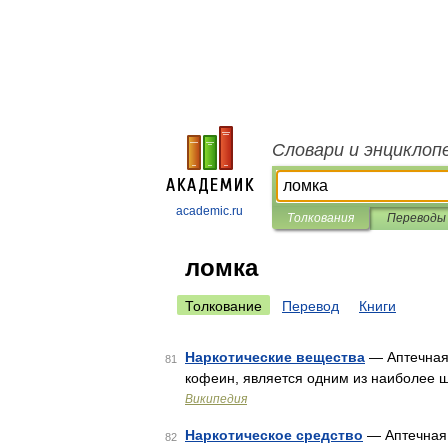
Словари и энциклоп
academic.ru
Толкования
Переводы
ломка
Толкование
Перевод
Книги
Наркотические вещества
— Аптечная 
81
кофеин, является одним из наиболее 
Википедия
Наркотическое средство
— Аптечная 
82