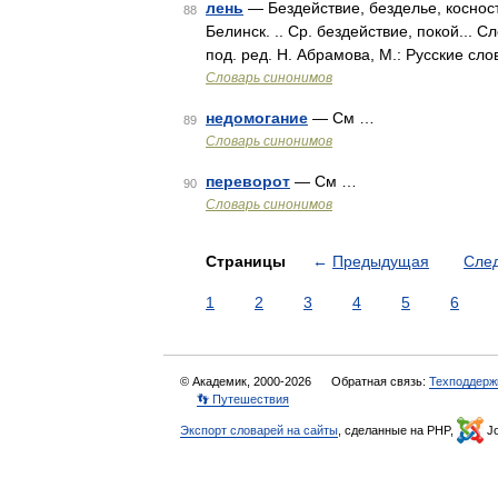
лень
— Бездействие, безделье, косност
88
Белинск. .. Ср. бездействие, покой...
под. ред. Н. Абрамова, М.: Русские сл
Словарь синонимов
недомогание
— См …
89
Словарь синонимов
переворот
— См …
90
Словарь синонимов
Страницы
←
Предыдущая
Сле
1
2
3
4
5
6
© Академик, 2000-2026
Обратная связь:
Техподдерж
👣 Путешествия
Экспорт словарей на сайты
, сделанные на PHP,
Jo