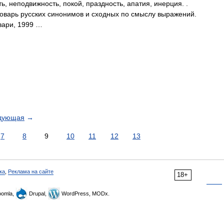
ь, неподвижность, покой, праздность, апатия, инерция. .
 Словарь русских синонимов и сходных по смыслу выражений.
овари, 1999 …
дующая
→
7
8
9
10
11
12
13
ка
,
Реклама на сайте
18+
omla,
Drupal,
WordPress, MODx.