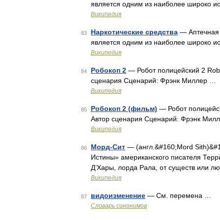
является одним из наиболее широко и
Википедия
Наркотические средства
— Аптечная 
83
является одним из наиболее широко и
Википедия
Робокоп 2
— Робот полицейский 2 Rob
84
сценария Сценарий: Фрэнк Миллер …
Википедия
Робокоп 2 (фильм)
— Робот полицейс
85
Автор сценария Сценарий: Фрэнк Мил
Википедия
Морд-Сит
— (англ.&#160;Mord Sith)&#
86
Истины» американского писателя Терр
Д’Хары, лорда Рала, от существ или 
Википедия
видоизменение
— См. перемена …
87
Словарь синонимов